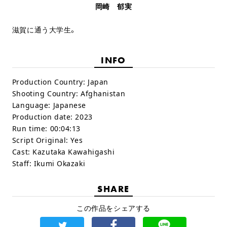
岡崎 郁実
滋賀に通う大学生。
INFO
Production Country:
Japan
Shooting Country:
Afghanistan
Language:
Japanese
Production date:
2023
Run time:
00:04:13
Script Original:
Yes
Cast:
Kazutaka Kawahigashi
Staff:
Ikumi Okazaki
SHARE
この作品をシェアする