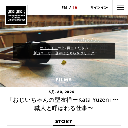
サインイン
日
English
本
語
サインイン
の上、再生ください
新規ユーザー登録はこちらをクリック
FILMS
5月. 30, 2024
「おじいちゃんの型友禅ーKata Yuzen」〜
職人と呼ばれる仕事〜
STORY