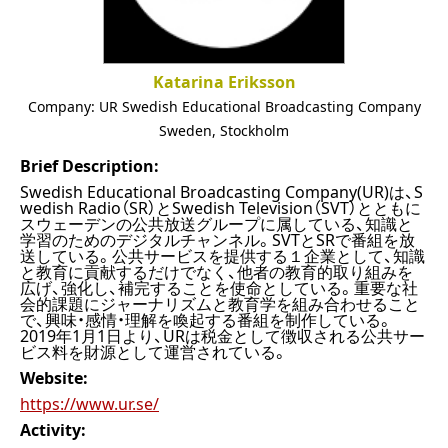
Katarina Eriksson
Company:
UR Swedish Educational Broadcasting Company
Sweden
,
Stockholm
Brief Description:
Swedish Educational Broadcasting Company(UR)は、S
wedish Radio（SR）とSwedish Television（SVT）とともに
スウェーデンの公共放送グループに属している、知識と
学習のためのデジタルチャンネル。SVTとSRで番組を放
送している。公共サービスを提供する１企業として、知識
と教育に貢献するだけでなく、他者の教育的取り組みを
広げ、強化し、補完することを使命としている。重要な社
会的課題にジャーナリズムと教育学を組み合わせること
で、興味・感情・理解を喚起する番組を制作している。
2019年1月1日より、URは税金として徴収される公共サー
ビス料を財源として運営されている。
Website:
https://www.ur.se/
Activity: