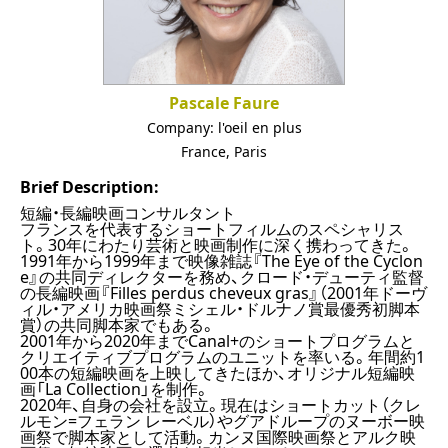
Pascale Faure
Company:
l'oeil en plus
France
,
Paris
Brief Description:
短編・長編映画コンサルタント
フランスを代表するショートフィルムのスペシャリス
ト。30年にわたり芸術と映画制作に深く携わってきた。
1991年から1999年まで映像雑誌『The Eye of the Cyclon
e』の共同ディレクターを務め、クロード・デューティ監督
の長編映画『Filles perdus cheveux gras』（2001年ドーヴ
ィル・アメリカ映画祭ミシェル・ドルナノ賞最優秀初脚本
賞）の共同脚本家でもある。
2001年から2020年までCanal+のショートプログラムと
クリエイティブプログラムのユニットを率いる。年間約1
00本の短編映画を上映してきたほか、オリジナル短編映
画「La Collection」を制作。
2020年、自身の会社を設立。現在はショートカット（クレ
ルモン=フェラン レーベル）やグアドループのヌーボー映
画祭で脚本家として活動。カンヌ国際映画祭とアルク映