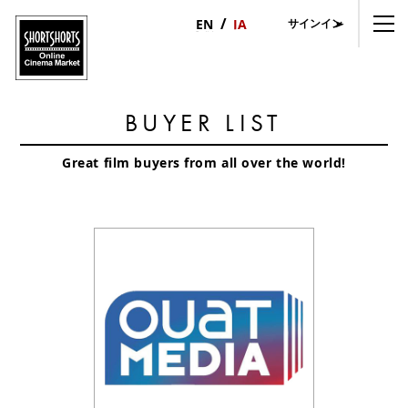
サインイン
日
English
本
語
BUYER LIST
Great film buyers from all over the world!