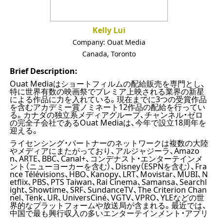
Kelly Lui
Company:
Ouat Media
Canada
,
Toronto
Brief Description:
Ouat Mediaはショートフィルムの配給販売を専門とし、
特に世界有数の映画祭でプレミア上映される業界の新星
による作品に力を入れている。現在までに3つの受賞作品
を含むアカデミー賞ノミネート12作品の配給を行ってい
る。カナダの独立系メディアグループ、チャンネル・ゼロ
の完全子会社であるOuat Mediaは、今年で設立18周年を
迎える。
ライセンシング・パートナーのネットワークは複数の大陸
やメディアにまたがっており、アルジャジーラ、Amazo
n、ARTE、BBC、Canal+、コンデナスト・エンターテインメ
ント（ニューヨーカーを含む）、Disney（ESPNを含む）、Fra
nce Télévisions、HBO、Kanopy、LRT、Movistar、MUBI、N
etflix、PBS、PTS Taiwan、Rai Cinema、Samansa、Searchl
ight、Showtime、SRF、SundanceTV、The Criterion Chan
nel、Tënk、UR、UniversCiné、VGTV、VPRO、YLEなどの世
界的なプラットフォームや放送局が含まれる。最近では、
中国で最も興行収入の多いエンターテインメント・アプリ