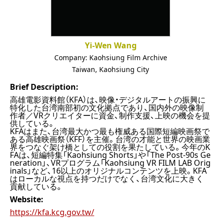
Yi-Wen Wang
Company:
Kaohsiung Film Archive
Taiwan
,
Kaohsiung City
Brief Description:
高雄電影資料館（KFA）は、映像・デジタルアートの振興に
特化した台湾南部初の文化拠点であり、国内外の映像制
作者／VRクリエイターに資金、制作支援、上映の機会を提
供している。
KFAはまた、台湾最大かつ最も権威ある国際短編映画祭で
ある高雄映画祭（KFF）を主催。台湾の才能と世界の映画業
界をつなぐ架け橋としての役割を果たしている。今年のK
FAは、短編特集「Kaohsiung Shorts」や「The Post-90s Ge
neration」、VRプログラム「Kaohsiung VR FILM LAB Orig
inals」など、16以上のオリジナルコンテンツを上映。KFA
はローカルな視点を持つだけでなく、台湾文化に大きく
貢献している。
Website:
https://kfa.kcg.gov.tw/