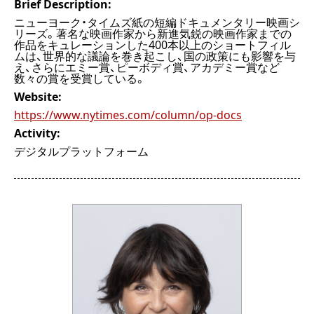
Brief Description:
ニューヨーク・タイムズ紙の短編ドキュメンタリー映画シ
リーズ。著名な映画作家から新進気鋭の映画作家までの
作品をキュレーションした400本以上のショートフィル
ムは、世界的な議論を巻き起こし、国の政策にも影響を与
え、さらにエミー賞、ピーボディ賞、アカデミー賞など
数々の賞を受賞している。
Website:
https://www.nytimes.com/column/op-docs
Activity:
デジタルプラットフォーム