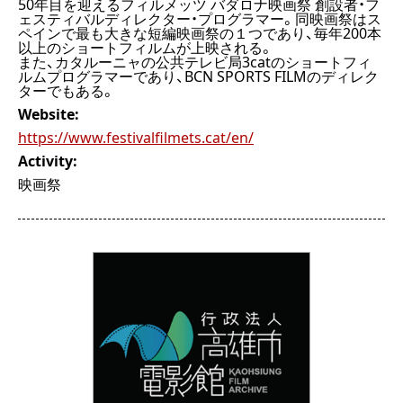
50年目を迎えるフィルメッツ バダロナ映画祭 創設者・フ
ェスティバルディレクター・プログラマー。同映画祭はス
ペインで最も大きな短編映画祭の１つであり、毎年200本
以上のショートフィルムが上映される。
また、カタルーニャの公共テレビ局3catのショートフィ
ルムプログラマーであり、BCN SPORTS FILMのディレク
ターでもある。
Website:
https://www.festivalfilmets.cat/en/
Activity:
映画祭