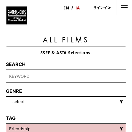
サインイン
日
English
本
語
ALL FILMS
SSFF & ASIA Selections.
SEARCH
GENRE
TAG