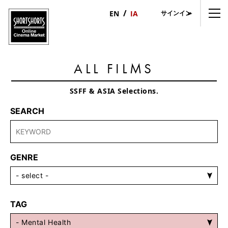
サインイン
日
English
本
語
ALL FILMS
SSFF & ASIA Selections.
SEARCH
GENRE
TAG