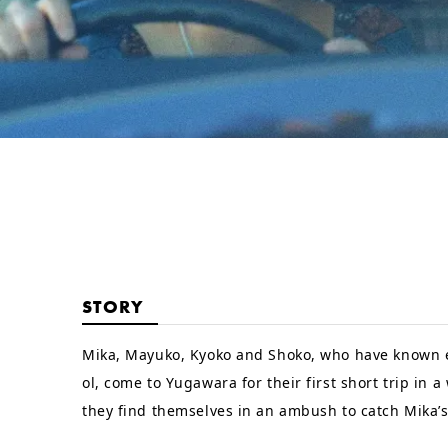
STORY
Mika, Mayuko, Kyoko and Shoko, who have known e
ol, come to Yugawara for their first short trip in a
they find themselves in an ambush to catch Mika’s