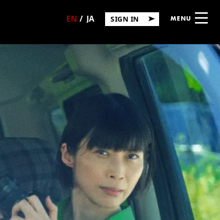
SIGN IN
MENU
日
English
本
語