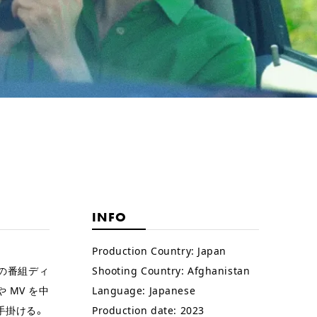
INFO
Production Country:
Japan
レの番組ディ
Shooting Country:
Afghanistan
 MV を中
Language:
Japanese
手掛ける。
Production date:
2023