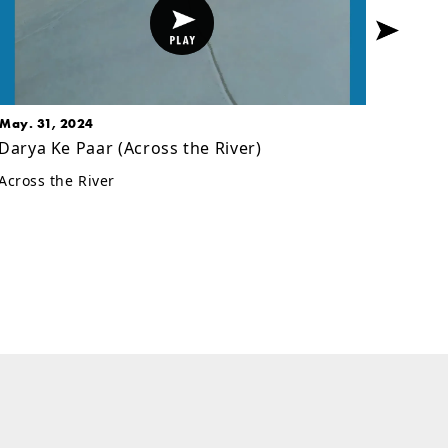
May. 31, 2024
Jun. 0
Darya Ke Paar (Across the River)
Hit 
Across the River
再見觸